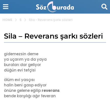
S
HOME
Sila - Reverans şarkı sözleri
Sila – Reverans şarkı sözleri
8
y
ı
b
l
y
gidemezsin deme
a
a
ya uçarım ya da yaya
d
g
buraları dar geliyor
m
o
düğün evi tefçisi
i
7
n
y
ölüm evi yasçısı
ı
halin beni gasp ediyor
l
önüne gelene eğilip
reverans
a
bende karşılığı ağır feveran
g
o