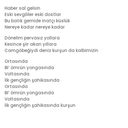
a
a
d
g
Haber sal gelsin
m
o
Eski sevgililer eski dostlar
i
4
Bu batık gemide inatçı küslük
n
y
Nereye kadar nereye kadar
ı
Dönelim pervasız yollara
l
Kesince şiir akan yıllara
a
Camgöbeğiydi deniz kurşun da kalbimizin
g
o
Ortasında
Bi’ ömrün yongasında
Voltasında
İlk gençliğin şahikasında
Ortasında
Bi’ ömrün yongasında
Voltasında
İlk gençliğin şahikasında kurşun