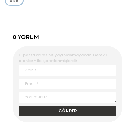
SILA
0 YORUM
E-posta adresiniz yayınlanmayacak.
Gerekli
alanlar
*
ile işaretlenmişlerdir