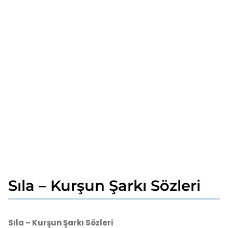
Sıla – Kurşun Şarkı Sözleri
4
y
ı
b
l
y
Sıla – Kurşun Şarkı Sözleri