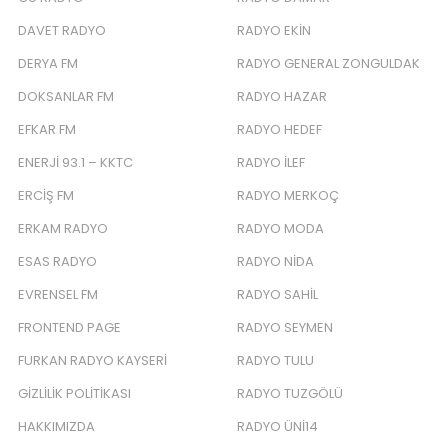
DAVET RADYO
RADYO EKIN
DERYA FM
RADYO GENERAL ZONGULDAK
DOKSANLAR FM
RADYO HAZAR
EFKAR FM
RADYO HEDEF
ENERJI 93.1 – KKTC
RADYO İLEF
ERCIŞ FM
RADYO MERKOÇ
ERKAM RADYO
RADYO MODA
ESAS RADYO
RADYO NIDA
EVRENSEL FM
RADYO SAHIL
FRONTEND PAGE
RADYO SEYMEN
FURKAN RADYO KAYSERI
RADYO TULU
GIZLILIK POLITIKASI
RADYO TUZGÖLÜ
HAKKIMIZDA
RADYO ÜNI14