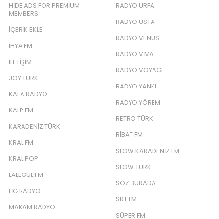
HIDE ADS FOR PREMIUM
RADYO URFA
MEMBERS
RADYO USTA
İÇERIK EKLE
RADYO VENÜS
İHYA FM
RADYO VIVA
İLETIŞIM
RADYO VOYAGE
JOY TÜRK
RADYO YANKI
KAFA RADYO
RADYO YÖREM
KALP FM
RETRO TÜRK
KARADENIZ TÜRK
RIBAT FM
KRAL FM
SLOW KARADENIZ FM
KRAL POP
SLOW TÜRK
LALEGÜL FM
SÖZ BURADA
LIG RADYO
SRT FM
MAKAM RADYO
SÜPER FM