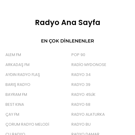
Radyo Ana Sayfa
EN ÇOK DINLENENLER
ALEM FM
POP 90
ARKADAŞ FM
RADIO MYDONOSE
AYDIN RADYO FLAŞ
RADYO 34
BARIŞ RADYO
RADYO 39
BAYRAM FM
RADYO 45LIK
BEST KINA
RADYO 68
ÇAY FM
RADYO ALATURKA
ÇORUM RADYO MELODI
RADYO BU
CU RADYO
RADYO DAMAR