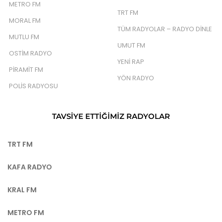
METRO FM
TRT FM
MORAL FM
TÜM RADYOLAR – RADYO DINLE
MUTLU FM
UMUT FM
OSTIM RADYO
YENI RAP
PIRAMIT FM
YÖN RADYO
POLIS RADYOSU
TAVSIYE ETTIĞIMIZ RADYOLAR
TRT FM
KAFA RADYO
KRAL FM
METRO FM