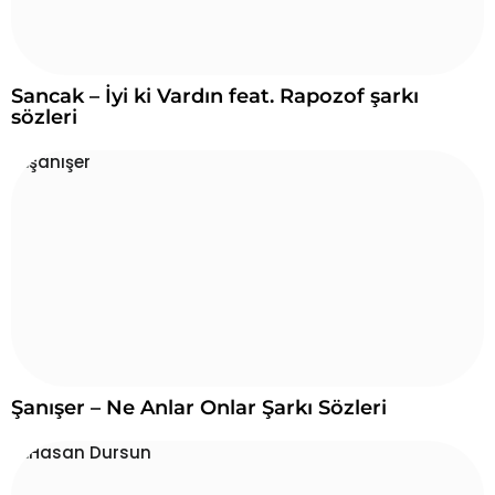
r
ı
:
Sancak – İyi ki Vardın feat. Rapozof şarkı
sözleri
Şanışer – Ne Anlar Onlar Şarkı Sözleri