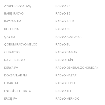
AYDIN RADYO FLAŞ
RADYO 34
BARIŞ RADYO
RADYO 39
BAYRAM FM
RADYO 45LIK
BEST KINA
RADYO 68
ÇAY FM
RADYO ALATURKA
ÇORUM RADYO MELODI
RADYO BU
CU RADYO
RADYO DAMAR
DAVET RADYO
RADYO EKIN
DERYA FM
RADYO GENERAL ZONGULDAK
DOKSANLAR FM
RADYO HAZAR
EFKAR FM
RADYO HEDEF
ENERJI 93.1 – KKTC
RADYO İLEF
ERCIŞ FM
RADYO MERKOÇ