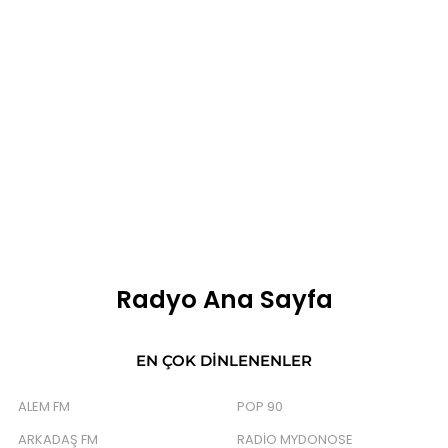
Radyo Ana Sayfa
EN ÇOK DINLENENLER
ALEM FM
POP 90
ARKADAŞ FM
RADIO MYDONOSE