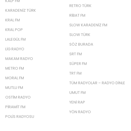
KALP FM
RETRO TÜRK
KARADENIZ TÜRK
RIBAT FM
KRAL FM
SLOW KARADENIZ FM
KRAL POP
SLOW TÜRK
LALEGÜL FM
SÖZ BURADA
LIG RADYO
SRT FM
MAKAM RADYO
SÜPER FM
METRO FM
TRT FM
MORAL FM
TÜM RADYOLAR – RADYO DINLE
MUTLU FM
UMUT FM
OSTIM RADYO
YENI RAP
PIRAMIT FM
YÖN RADYO
POLIS RADYOSU