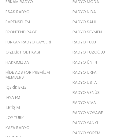
ERKAM RADYO
RADYO MODA
ESAS RADYO
RADYO NIDA
EVRENSEL FM
RADYO SAHIL
FRONTEND PAGE
RADYO SEYMEN
FURKAN RADYO KAYSERI
RADYO TULU
GIZLILIK POLITIKASI
RADYO TUZGÖLÜ
HAKKIMIZDA
RADYO ÜNI14
HIDE ADS FOR PREMIUM
RADYO URFA
MEMBERS
RADYO USTA
İÇERIK EKLE
RADYO VENÜS
İHYA FM
RADYO VIVA
İLETIŞIM
RADYO VOYAGE
JOY TÜRK
RADYO YANKI
KAFA RADYO
RADYO YÖREM