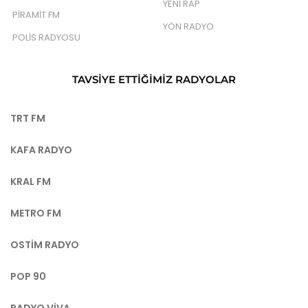
YENI RAP
PIRAMIT FM
YÖN RADYO
POLIS RADYOSU
TAVSIYE ETTIĞIMIZ RADYOLAR
TRT FM
KAFA RADYO
KRAL FM
METRO FM
OSTIM RADYO
POP 90
RADYO VIVA