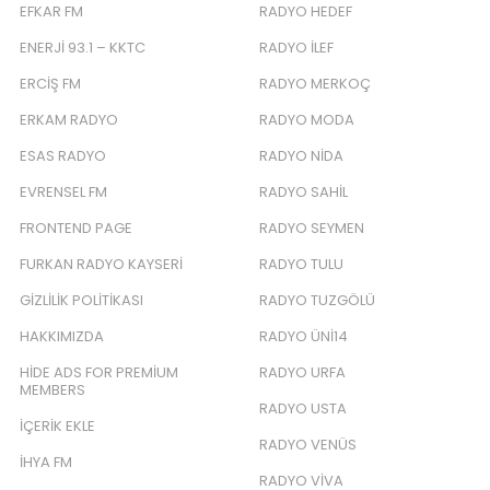
EFKAR FM
RADYO HEDEF
ENERJI 93.1 – KKTC
RADYO İLEF
ERCIŞ FM
RADYO MERKOÇ
ERKAM RADYO
RADYO MODA
ESAS RADYO
RADYO NIDA
EVRENSEL FM
RADYO SAHIL
FRONTEND PAGE
RADYO SEYMEN
FURKAN RADYO KAYSERI
RADYO TULU
GIZLILIK POLITIKASI
RADYO TUZGÖLÜ
HAKKIMIZDA
RADYO ÜNI14
HIDE ADS FOR PREMIUM
RADYO URFA
MEMBERS
RADYO USTA
İÇERIK EKLE
RADYO VENÜS
İHYA FM
RADYO VIVA