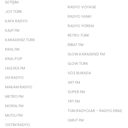
İLETIŞIM
RADYO VOYAGE
JOY TÜRK
RADYO YANKI
KAFA RADYO
RADYO YÖREM
KALP FM
RETRO TÜRK
KARADENIZ TÜRK
RIBAT FM
KRAL FM
SLOW KARADENIZ FM
KRAL POP
SLOW TÜRK
LALEGÜL FM
SÖZ BURADA
LIG RADYO
SRT FM
MAKAM RADYO
SÜPER FM
METRO FM
TRT FM
MORAL FM
TÜM RADYOLAR – RADYO DINLE
MUTLU FM
UMUT FM
OSTIM RADYO