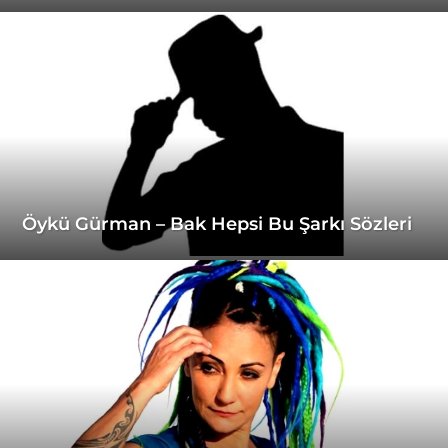
Öykü Gürman – Bak Hepsi Bu Şarkı Sözleri