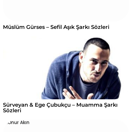
r
ı
:
Müslüm Gürses – Sefil Aşık Şarkı Sözleri
Sürveyan & Ege Çubukçu – Muamma Şarkı
Sözleri