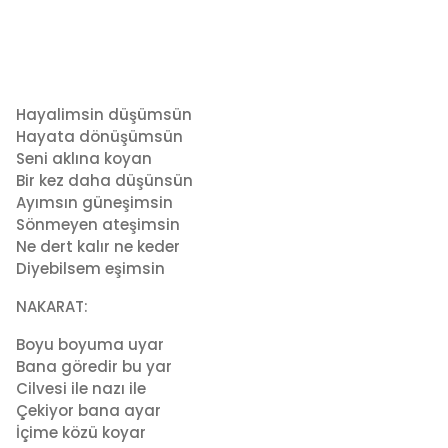
Hayalimsin düşümsün
Hayata dönüşümsün
Seni aklına koyan
Bir kez daha düşünsün
Ayımsın güneşimsin
Sönmeyen ateşimsin
Ne dert kalır ne keder
Diyebilsem eşimsin
NAKARAT:
Boyu boyuma uyar
Bana göredir bu yar
Cilvesi ile nazı ile
Çekiyor bana ayar
İçime közü koyar