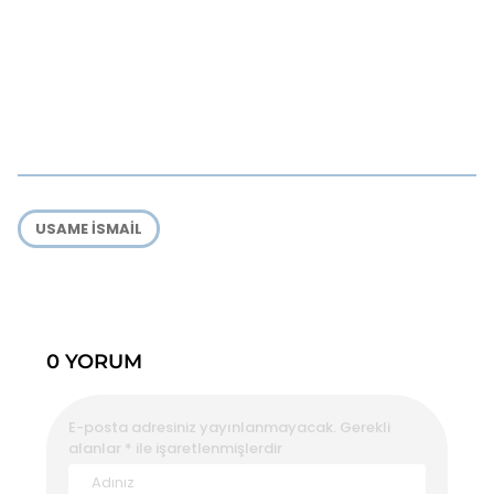
USAME İSMAIL
0 YORUM
E-posta adresiniz yayınlanmayacak.
Gerekli
alanlar
*
ile işaretlenmişlerdir