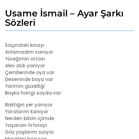
Usame İsmail – Ayar Şarkı
2
a
Sözleri
y
a
b
g
y
Saçındaki kınayı
o
a
Anlamadım sanıyor
2
d
Yüreğimin ortası
a
m
Alev aldı yanıyor
i
y
n
Çemberinde oya var
a
Deseninde boya var
g
Yarimin güzelliği
o
Başka hangi soyda var
Baktığın yer yanıyor
Yaralarım kanıyor
Nerden bilsin içimde
Yaşanan fırtınayı
Göz yaşlarım sızıyor
Moralimi bozuyor