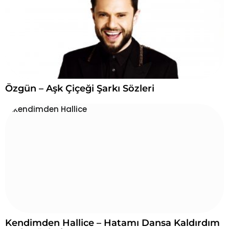
u
ç
l
a
r
ı
:
Özgün – Aşk Çiçeği Şarkı Sözleri
Kendimden Hallice – Hatamı Dansa Kaldırdım