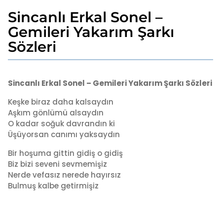
Sincanlı Erkal Sonel –
2
y
Gemileri Yakarım Şarkı
ı
Sözleri
l
a
g
b
y
o
Sincanlı Erkal Sonel – Gemileri Yakarım Şarkı Sözleri
a
2
d
Keşke biraz daha kalsaydın
y
m
Aşkım gönlümü alsaydın
ı
i
O kadar soğuk davrandın ki
l
n
Üşüyorsan canımı yaksaydın
a
g
Bir hoşuma gittin gidiş o gidiş
o
Biz bizi seveni sevmemişiz
Nerde vefasız nerede hayırsız
Bulmuş kalbe getirmişiz