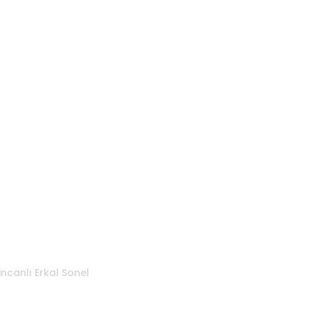
incanlı Erkal Sonel