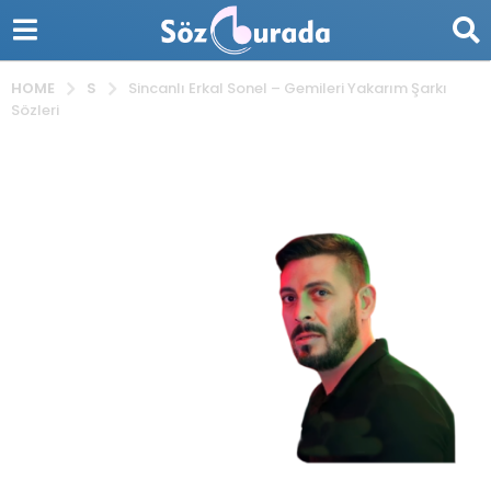
S
HOME
Sincanlı Erkal Sonel – Gemileri Yakarım Şarkı
Sözleri