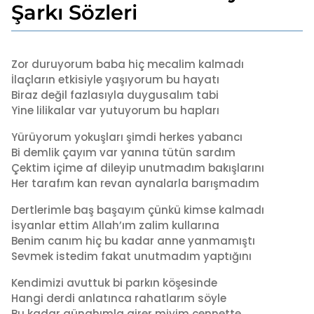
y
Şarkı Sözleri
ı
l
b
a
y
Zor duruyorum baba hiç mecalim kalmadı
g
a
İlaçların etkisiyle yaşıyorum bu hayatı
o
d
Biraz değil fazlasıyla duygusalım tabi
1
m
Yine lilikalar var yutuyorum bu hapları
i
y
n
ı
Yürüyorum yokuşları şimdi herkes yabancı
l
Bi demlik çayım var yanına tütün sardım
a
Çektim içime af dileyip unutmadım bakışlarını
g
Her tarafım kan revan aynalarla barışmadım
o
Dertlerimle baş başayım çünkü kimse kalmadı
İsyanlar ettim Allah’ım zalim kullarına
Benim canım hiç bu kadar anne yanmamıştı
Sevmek istedim fakat unutmadım yaptığını
Kendimizi avuttuk bi parkın köşesinde
Hangi derdi anlatınca rahatlarım söyle
Bu kadar günahımla girer miyim cennette