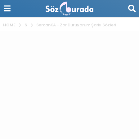
S
HOME
SercanKA - Zor Duruyorum Şarkı Sözleri