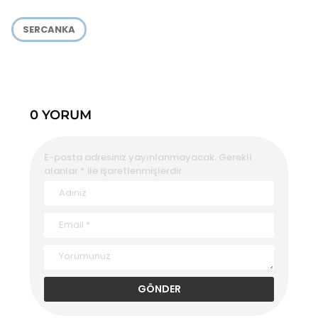
SERCANKA
0 YORUM
E-posta adresiniz yayınlanmayacak.
Gerekli
alanlar
*
ile işaretlenmişlerdir