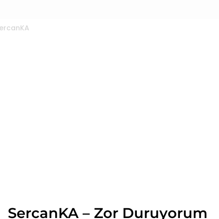
ercanKA
SercanKA – Zor Duruyorum
1