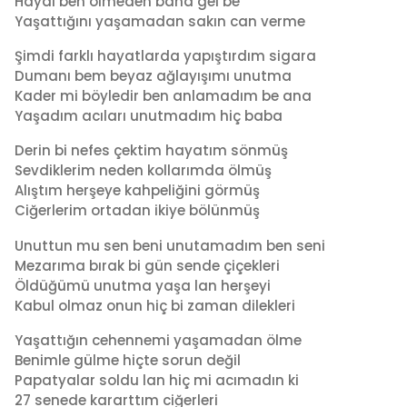
Haydi ben ölmeden bana gel be
Yaşattığını yaşamadan sakın can verme
Şimdi farklı hayatlarda yapıştırdım sigara
Dumanı bem beyaz ağlayışımı unutma
Kader mi böyledir ben anlamadım be ana
Yaşadım acıları unutmadım hiç baba
Derin bi nefes çektim hayatım sönmüş
Sevdiklerim neden kollarımda ölmüş
Alıştım herşeye kahpeliğini görmüş
Ciğerlerim ortadan ikiye bölünmüş
Unuttun mu sen beni unutamadım ben seni
Mezarıma bırak bi gün sende çiçekleri
Öldüğümü unutma yaşa lan herşeyi
Kabul olmaz onun hiç bi zaman dilekleri
Yaşattığın cehennemi yaşamadan ölme
Benimle gülme hiçte sorun değil
Papatyalar soldu lan hiç mi acımadın ki
27 senede kararttım ciğerleri