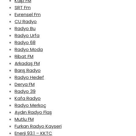
Kalp FM
SRT Fm
Evrensel Fm
CU Radyo
Radyo Bu
Radyo Urfa
Radyo 68
Radyo Moda
Ribat FM
Arkadaş FM
Barış Radyo
Radyo Hedef
Derya FM
Radyo 39
Kafa Radyo
Radyo Merkoç
Aydın Radyo Flaş
Mutlu FM
Furkan Radyo Kayseri
Enerji 93.1 – KKTC