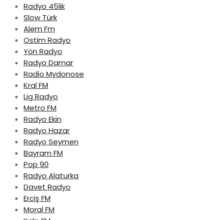
Radyo 45lik
Slow Türk
Alem Fm
Ostim Radyo
Yön Radyo
Radyo Damar
Radio Mydonose
Kral FM
Lig Radyo
Metro FM
Radyo Ekin
Radyo Hazar
Radyo Seymen
Bayram FM
Pop 90
Radyo Alaturka
Davet Radyo
Erciş FM
Moral FM