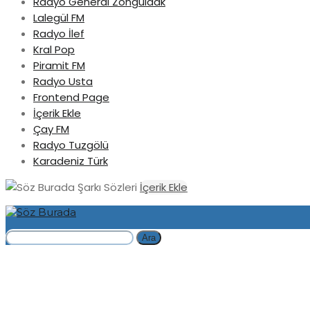
Radyo General Zonguldak
Lalegül FM
Radyo İlef
Kral Pop
Piramit FM
Radyo Usta
Frontend Page
İçerik Ekle
Çay FM
Radyo Tuzgölü
Karadeniz Türk
Şarkı Sözleri
İçerik Ekle
Ara