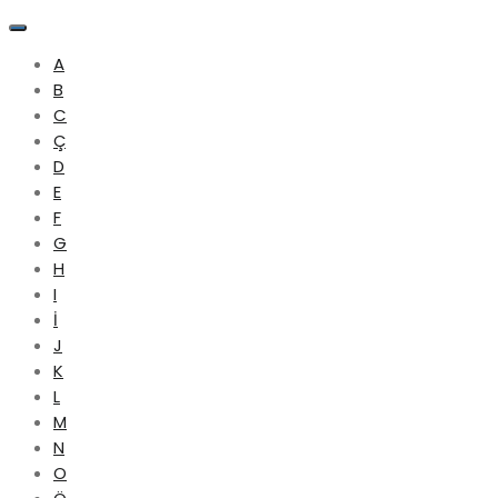
A
B
C
Ç
D
E
F
G
H
I
İ
J
K
L
M
N
O