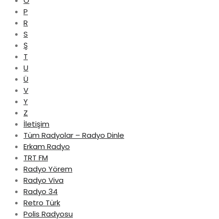
Ö
P
R
S
Ş
T
U
Ü
V
Y
Z
İletişim
Tüm Radyolar – Radyo Dinle
Erkam Radyo
TRT FM
Radyo Yörem
Radyo Viva
Radyo 34
Retro Türk
Polis Radyosu