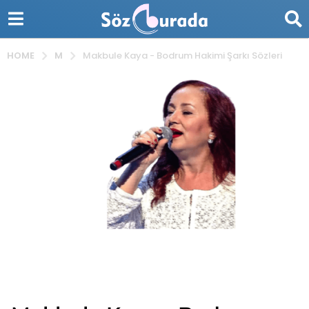
M
HOME
Makbule Kaya - Bodrum Hakimi Şarkı Sözleri