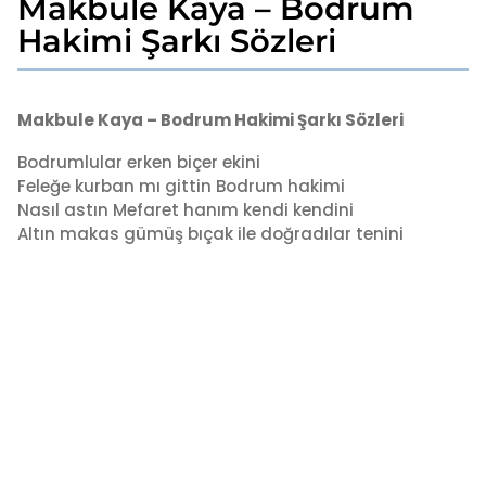
Makbule Kaya – Bodrum
5
y
Hakimi Şarkı Sözleri
ı
l
b
a
y
Makbule Kaya – Bodrum Hakimi Şarkı Sözleri
g
a
o
d
Bodrumlular erken biçer ekini
5
m
Feleğe kurban mı gittin Bodrum hakimi
i
y
Nasıl astın Mefaret hanım kendi kendini
n
ı
Altın makas gümüş bıçak ile doğradılar tenini
l
a
g
o