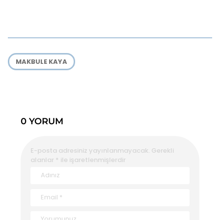
MAKBULE KAYA
0 YORUM
E-posta adresiniz yayınlanmayacak.
Gerekli
alanlar
*
ile işaretlenmişlerdir