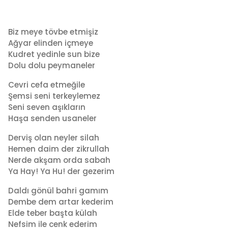
Biz meye tövbe etmişiz
Ağyar elinden içmeye
Kudret yedinle sun bize
Dolu dolu peymaneler
Cevri cefa etmeğile
Şemsi seni terkeylemez
Seni seven aşıkların
Haşa senden usaneler
Derviş olan neyler silah
Hemen daim der zikrullah
Nerde akşam orda sabah
Ya Hay! Ya Hu! der gezerim
Daldı gönül bahri gamım
Dembe dem artar kederim
Elde teber başta külah
Nefsim ile cenk ederim