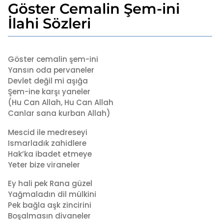
Göster Cemalin Şem-ini
7
a
İlahi Sözleri
y
a
b
g
y
Göster cemalin şem-ini
o
a
Yansın oda pervaneler
7
d
Devlet değil mi aşığa
a
m
Şem-ine karşı yaneler
i
y
n
(Hu Can Allah, Hu Can Allah
a
Canlar sana kurban Allah)
g
o
Mescid ile medreseyi
Ismarladık zahidlere
Hak’ka ibadet etmeye
Yeter bize viraneler
Ey hali pek Rana güzel
Yağmaladın dil mülkini
Pek bağla aşk zincirini
Boşalmasın divaneler