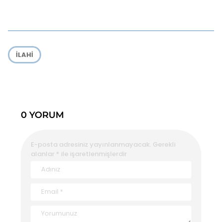
ILAHI
0 YORUM
E-posta adresiniz yayınlanmayacak.
Gerekli
alanlar
*
ile işaretlenmişlerdir