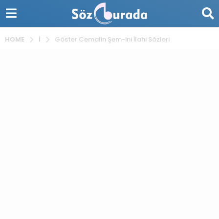
İ
HOME
Göster Cemalin Şem-ini İlahi Sözleri