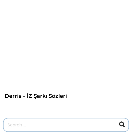
Derris – İZ Şarkı Sözleri
A
r
a