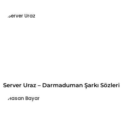
m
a
S
o
n
u
ç
l
a
r
ı
:
Server Uraz – Darmaduman Şarkı Sözleri