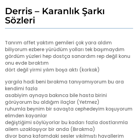
Derris – Karanlık Şarkı
2
y
Sözleri
ı
l
b
a
y
Tanrım affet yaktım gemileri çok yara aldım
g
a
biliyorum ezbere yürüdüm yolları tek başımaydım
o
d
gördüm yüzleri hep dostça sanardım rep değil konu
2
m
onu evde bıraktım
i
y
n
dört değil yirmi yılım boşa aktı (korkak)
ı
l
yargıla hadi beni bırakma tanıyamıyorum bu ara
a
kendimi fazla
g
asabiyim aynaya bakınca bile hasta birini
o
görüyorum bu aldığım ilaçlar (Yetmez)
ruhumla beynim bir savaşta cephedeyim koşuyorum
elimden kayanlar
değiştiğimi söylüyorlar bu kadarı fazla dostlarımla
ailem uzaklaşıyor bir anda (Bırakma)
diyor bana kafamdaki sesler yıkılmıştı hayallerim