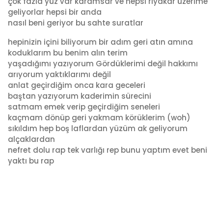
çok fazla yüz var karamsar ve hepsi riyakâr üzerime
geliyorlar hepsi bir anda
nasıl beni geriyor bu sahte suratlar
hepinizin içini biliyorum bir adım geri atın amına
koduklarım bu benim alın terim
yaşadığımı yazıyorum Gördüklerimi değil hakkımı
arıyorum yaktıklarımı değil
anlat geçirdiğim onca kara geceleri
baştan yazıyorum kaderimin sürecini
satmam emek verip geçirdiğim seneleri
kaçmam dönüp geri yakmam körüklerim (woh)
sıkıldım hep boş laflardan yüzüm ak geliyorum
alçaklardan
nefret dolu rap tek varlığı rep bunu yaptım evet beni
yaktı bu rap