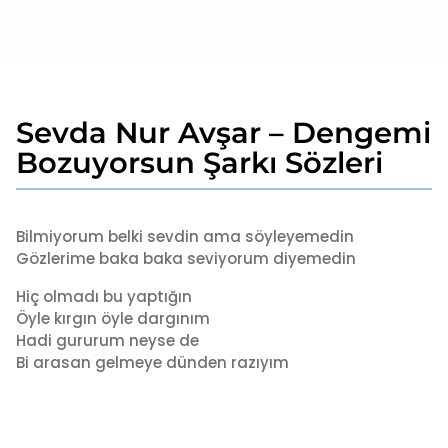
Sevda Nur Avşar – Dengemi
1
y
Bozuyorsun Şarkı Sözleri
ı
l
b
a
y
Bilmiyorum belki sevdin ama söyleyemedin
g
a
Gözlerime baka baka seviyorum diyemedin
o
d
1
m
Hiç olmadı bu yaptığın
i
y
Öyle kırgın öyle dargınım
n
ı
Hadi gururum neyse de
l
Bi arasan gelmeye dünden razıyım
a
g
o