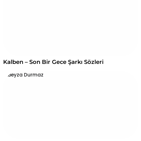
n
u
ç
l
a
r
ı
:
Kalben – Son Bir Gece Şarkı Sözleri