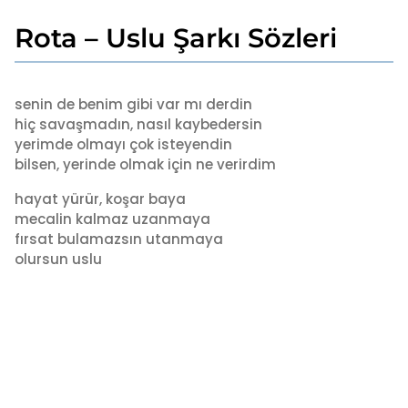
Rota – Uslu Şarkı Sözleri
1
y
ı
b
l
y
senin de benim gibi var mı derdin
a
a
hiç savaşmadın, nasıl kaybedersin
d
g
yerimde olmayı çok isteyendin
m
o
bilsen, yerinde olmak için ne verirdim
i
1
n
y
hayat yürür, koşar baya
ı
mecalin kalmaz uzanmaya
l
fırsat bulamazsın utanmaya
a
olursun uslu
g
o