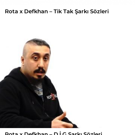
Rota x Defkhan – Tik Tak Şarkı Sözleri
Rota x Defkhan – D.İ.G Şarkı Sözleri