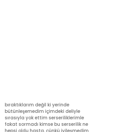
bıraktıklarım değil ki yerinde
bütünleşemedim içimdeki deliyle
sırasıyla yok ettim serseriliklerimle
fakat sormadı kimse bu serserilik ne
hepsi oldu hasta, çünkü iyileşmedim