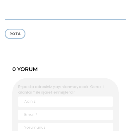
ROTA
0 YORUM
E-posta adresiniz yayınlanmayacak.
Gerekli
alanlar
*
ile işaretlenmişlerdir