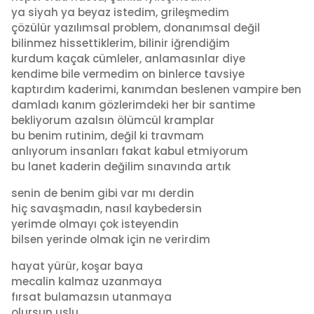
ya siyah ya beyaz istedim, grileşmedim
çözülür yazılımsal problem, donanımsal değil
bilinmez hissettiklerim, bilinir iğrendiğim
kurdum kaçak cümleler, anlamasınlar diye
kendime bile vermedim on binlerce tavsiye
kaptırdım kaderimi, kanımdan beslenen vampire ben
damladı kanım gözlerimdeki her bir santime
bekliyorum azalsın ölümcül kramplar
bu benim rutinim, değil ki travmam
anlıyorum insanları fakat kabul etmiyorum
bu lanet kaderin değilim sınavında artık
senin de benim gibi var mı derdin
hiç savaşmadın, nasıl kaybedersin
yerimde olmayı çok isteyendin
bilsen yerinde olmak için ne verirdim
hayat yürür, koşar baya
mecalin kalmaz uzanmaya
fırsat bulamazsın utanmaya
olursun uslu