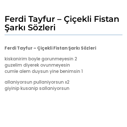
Ferdi Tayfur – Çiçekli Fistan
7
y
Şarkı Sözleri
ı
l
b
a
y
Ferdi Tayfur – Çiçekli Fistan Şarkı Sözleri
g
a
o
d
kiskanirim boyle gorunmeyesin 2
7
m
guzelim diyerek ovunmeyesin
i
y
cumle alem duysun yine benimsin 1
n
ı
l
allaniyorsun pullaniyorsun x2
a
giyinip kusanip sallaniyorsun
g
o