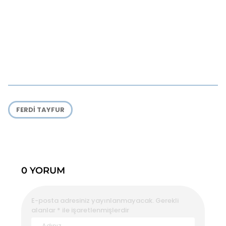
FERDI TAYFUR
0 YORUM
E-posta adresiniz yayınlanmayacak.
Gerekli
alanlar
*
ile işaretlenmişlerdir