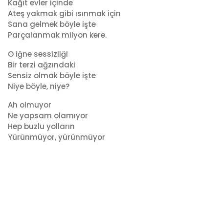
Kağıt evler içinde
2
m
Ateş yakmak gibi ısınmak için
i
y
Sana gelmek böyle işte
n
ı
Parçalanmak milyon kere.
l
a
O iğne sessizliği
g
Bir terzi ağzındaki
o
Sensiz olmak böyle işte
Niye böyle, niye?
Ah olmuyor
Ne yapsam olamıyor
Hep buzlu yolların
Yürünmüyor, yürünmüyor