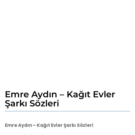
Emre Aydın – Kağıt Evler
2
y
Şarkı Sözleri
ı
l
b
a
y
Emre Aydın – Kağıt Evler Şarkı Sözleri
g
a
o
d