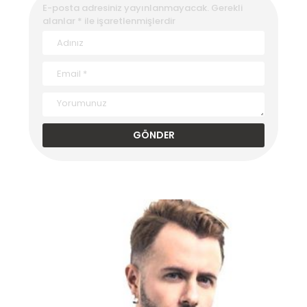
E-posta adresiniz yayınlanmayacak.
Gerekli
alanlar
*
ile işaretlenmişlerdir