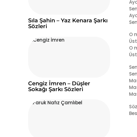
Aya
Sen
Aya
Sıla Şahin – Yaz Kenara Şarkı
Sen
Sözleri
O m
Üst
O m
Üst
Sen
Sen
Mas
Cengiz İmren – Düşler
Mas
Sokağı Şarkı Sözleri
Mas
Söz
Bes