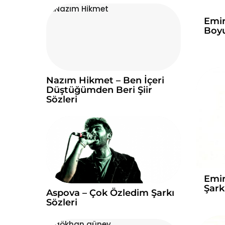
Emir
Boyu
Nazım Hikmet – Ben İçeri
Düştüğümden Beri Şiir
Sözleri
Emir
Şark
Aspova – Çok Özledim Şarkı
Sözleri