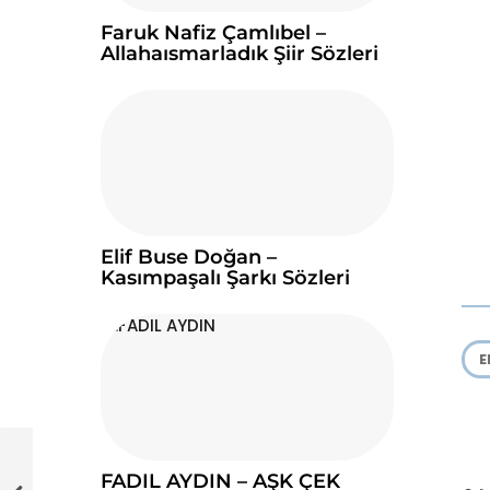
Faruk Nafiz Çamlıbel –
Allahaısmarladık Şiir Sözleri
Elif Buse Doğan –
Kasımpaşalı Şarkı Sözleri
E
FADIL AYDIN – AŞK ÇEK