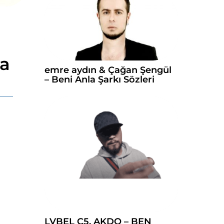
sa
emre aydın & Çağan Şengül
– Beni Anla Şarkı Sözleri
LVBEL C5, AKDO – BEN