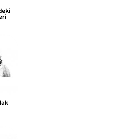
deki
eri
lak