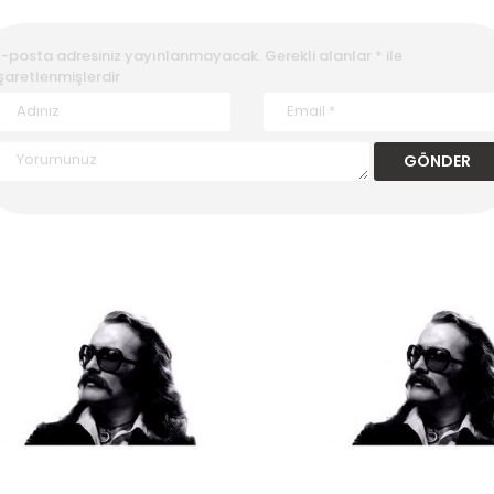
E-posta adresiniz yayınlanmayacak.
Gerekli alanlar
*
ile
şaretlenmişlerdir