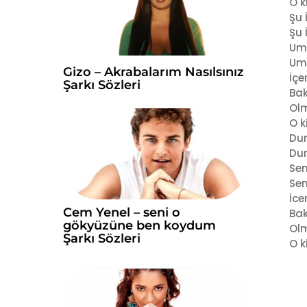
O k
o
Şu 
Şu 
Um
Um
Gizo – Akrabalarım Nasılsınız
İçe
Şarkı Sözleri
Bak
Olm
O k
Dur
Dur
Sen
Sen
İce
Cem Yenel – seni o
Bak
gökyüzüne ben koydum
Olm
Şarkı Sözleri
O k