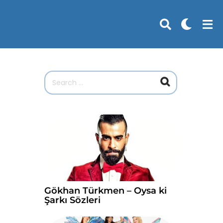
A
r
a
m
a
S
o
n
u
ç
l
a
r
Gökhan Türkmen – Oysa ki
ı
Şarkı Sözleri
: