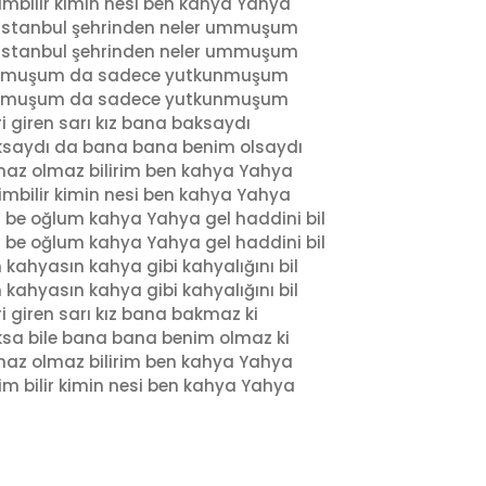
imbilir kimin nesi ben kahya Yahya
İstanbul şehrinden neler ummuşum
İstanbul şehrinden neler ummuşum
muşum da sadece yutkunmuşum
muşum da sadece yutkunmuşum
ri giren sarı kız bana baksaydı
saydı da bana bana benim olsaydı
az olmaz bilirim ben kahya Yahya
imbilir kimin nesi ben kahya Yahya
 be oğlum kahya Yahya gel haddini bil
 be oğlum kahya Yahya gel haddini bil
 kahyasın kahya gibi kahyalığını bil
 kahyasın kahya gibi kahyalığını bil
ri giren sarı kız bana bakmaz ki
sa bile bana bana benim olmaz ki
az olmaz bilirim ben kahya Yahya
im bilir kimin nesi ben kahya Yahya