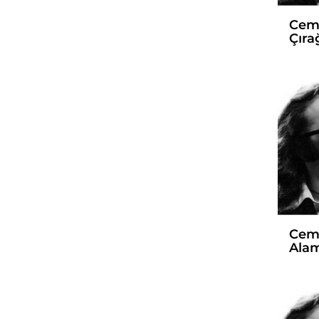
Cem 
Çıra
Cem 
Alam