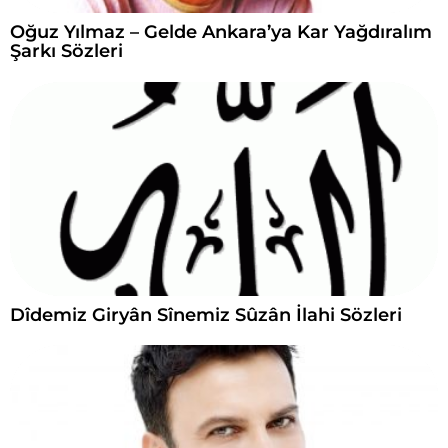
Oğuz Yılmaz – Gelde Ankara’ya Kar Yağdıralım
Şarkı Sözleri
Dîdemiz Giryân Sînemiz Sûzân İlahi Sözleri