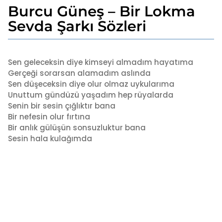
Burcu Güneş – Bir Lokma
7
y
Sevda Şarkı Sözleri
ı
l
b
a
y
Sen geleceksin diye kimseyi almadım hayatıma
g
a
Gerçeği sorarsan alamadım aslında
o
d
Sen düşeceksin diye olur olmaz uykularıma
7
m
Unuttum gündüzü yaşadım hep rüyalarda
i
y
n
Senin bir sesin çığlıktır bana
ı
Bir nefesin olur fırtına
l
Bir anlık gülüşün sonsuzluktur bana
a
Sesin hala kulağımda
g
o