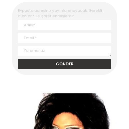
E-posta adresiniz yayınlanmayacak.
Gerekli
alanlar
*
ile işaretlenmişlerdir