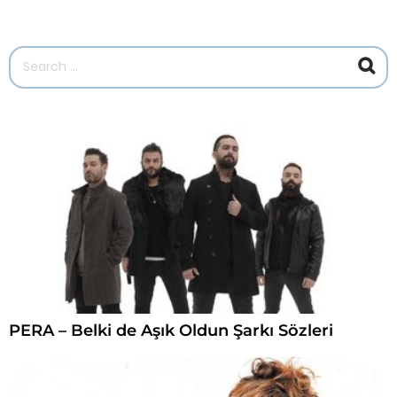
A
r
a
m
a
S
o
n
u
ç
l
a
r
ı
:
PERA – Belki de Aşık Oldun Şarkı Sözleri