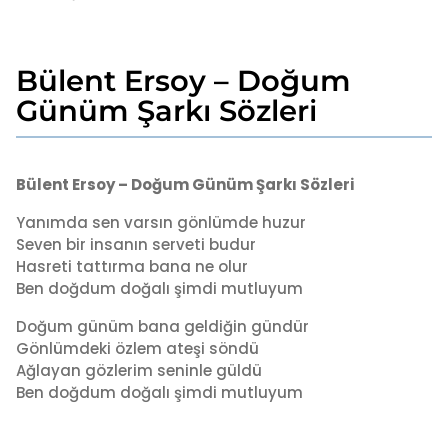
Bülent Ersoy – Doğum
7
y
Günüm Şarkı Sözleri
ı
l
b
a
y
Bülent Ersoy – Doğum Günüm Şarkı Sözleri
g
a
o
d
Yanımda sen varsın gönlümde huzur
7
m
Seven bir insanın serveti budur
i
y
Hasreti tattırma bana ne olur
n
ı
Ben doğdum doğalı şimdi mutluyum
l
a
Doğum günüm bana geldiğin gündür
g
Gönlümdeki özlem ateşi söndü
o
Ağlayan gözlerim seninle güldü
Ben doğdum doğalı şimdi mutluyum