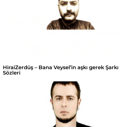
ı
:
HiraiZerdüş – Bana Veysel’in aşkı gerek Şarkı
Sözleri