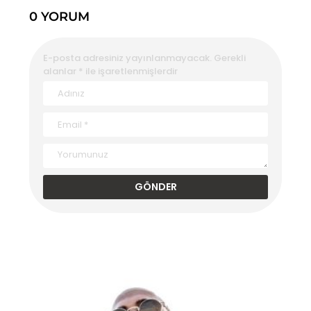
0 YORUM
E-posta adresiniz yayınlanmayacak.
Gerekli
alanlar
*
ile işaretlenmişlerdir