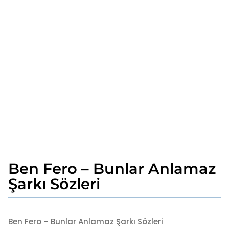
Ben Fero – Bunlar Anlamaz
4
y
Şarkı Sözleri
ı
l
b
a
y
Ben Fero – Bunlar Anlamaz Şarkı Sözleri
g
a