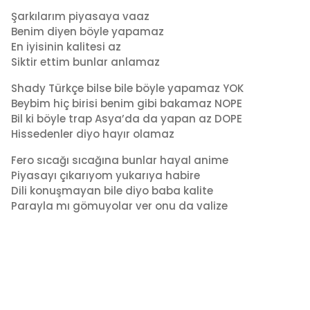
o
d
Şarkılarım piyasaya vaaz
4
m
Benim diyen böyle yapamaz
i
y
En iyisinin kalitesi az
n
ı
Siktir ettim bunlar anlamaz
l
a
Shady Türkçe bilse bile böyle yapamaz YOK
g
Beybim hiç birisi benim gibi bakamaz NOPE
o
Bil ki böyle trap Asya’da da yapan az DOPE
Hissedenler diyo hayır olamaz
Fero sıcağı sıcağına bunlar hayal anime
Piyasayı çıkarıyom yukarıya habire
Dili konuşmayan bile diyo baba kalite
Parayla mı gömuyolar ver onu da valize