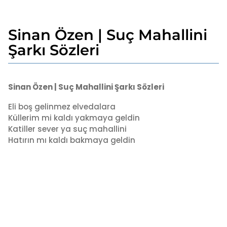
Sinan Özen | Suç Mahallini
4
y
Şarkı Sözleri
ı
l
b
a
y
Sinan Özen | Suç Mahallini Şarkı Sözleri
g
a
o
d
Eli boş gelinmez elvedalara
4
m
Küllerim mi kaldı yakmaya geldin
i
y
Katiller sever ya suç mahallini
n
ı
Hatırın mı kaldı bakmaya geldin
l
a
g
o