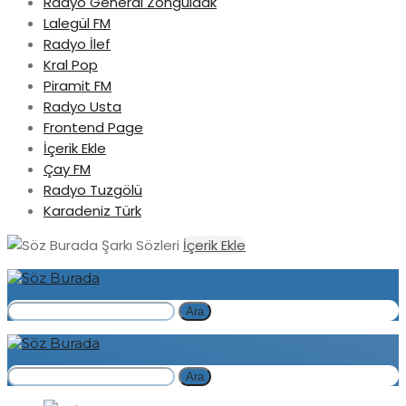
Radyo General Zonguldak
Lalegül FM
Radyo İlef
Kral Pop
Piramit FM
Radyo Usta
Frontend Page
İçerik Ekle
Çay FM
Radyo Tuzgölü
Karadeniz Türk
Şarkı Sözleri
İçerik Ekle
Ara
Ara