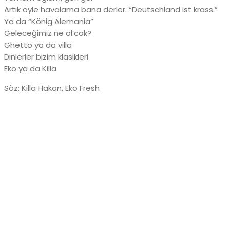
Artık öyle havalama bana derler: “Deutschland ist krass.”
Ya da “König Alemania”
Geleceğimiz ne ol’cak?
Ghetto ya da villa
Dinlerler bizim klasikleri
Eko ya da Killa
Söz: Killa Hakan, Eko Fresh