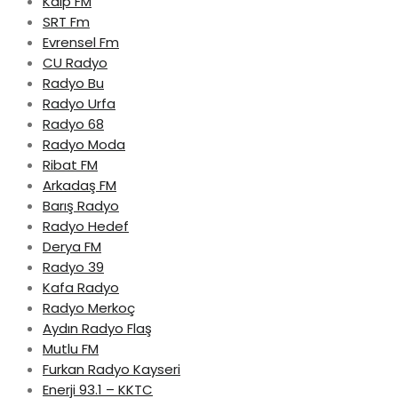
Kalp FM
SRT Fm
Evrensel Fm
CU Radyo
Radyo Bu
Radyo Urfa
Radyo 68
Radyo Moda
Ribat FM
Arkadaş FM
Barış Radyo
Radyo Hedef
Derya FM
Radyo 39
Kafa Radyo
Radyo Merkoç
Aydın Radyo Flaş
Mutlu FM
Furkan Radyo Kayseri
Enerji 93.1 – KKTC