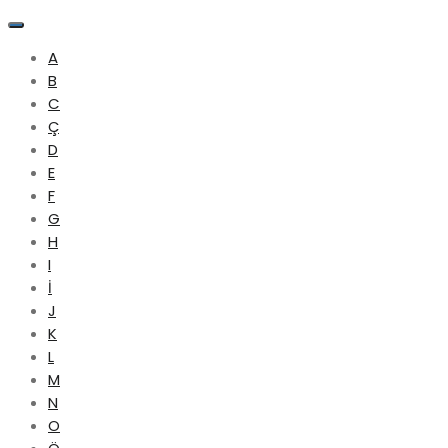
A
B
C
Ç
D
E
F
G
H
I
İ
J
K
L
M
N
O