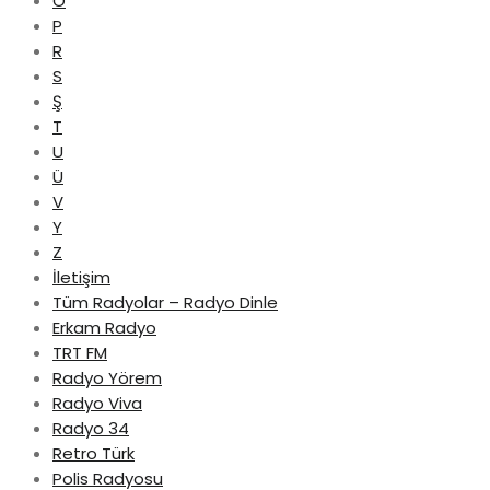
Ö
P
R
S
Ş
T
U
Ü
V
Y
Z
İletişim
Tüm Radyolar – Radyo Dinle
Erkam Radyo
TRT FM
Radyo Yörem
Radyo Viva
Radyo 34
Retro Türk
Polis Radyosu