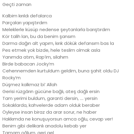
Geçti zaman
Kalbim kırıldı defalarca
Parçaları yapıştırdım
Meleklerle küsüp nedense şeytanlarla barıştırdım
Kör talih lan, bu da benim şansım
Darma dağın alt yapım, kırık dökük defansım bas la
Pes etmek yok bizde, hele teslim olmak asla
Yanımda atım, Rap’im, silahım
Birde babacan Jocky’m
Cehennemden kurtuldum geldim, buna şahit oldu DJ
Rocky’m
Düşmez kalkmaz bi’ Allah
Gerisi rüzgârın gücüne bağlı, ateş dağlı ersin
Tam yerimi buldum, garanti dersin, …. yersin
Sokaklarda, kahvelerde adam olduk beraber
Öyleyse insan biraz da arar sorur, ne haber
Hakkımda ne konuşuyorsun amca oğlu, cevap ver!
Benim gibi delikanlı anadolu kebab yer
Tamam oğlum, geri gel