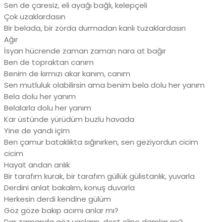
Sen de çaresiz, eli ayağı bağlı, kelepçeli
Çok uzaklardasın
Bir belada, bir zorda durmadan kanlı tuzaklardasın
Ağır
İsyan hücrende zaman zaman nara at bağır
Ben de topraktan canım
Benim de kırmızı akar kanım, canım
Sen mutluluk olabilirsin ama benim bela dolu her yanım
Bela dolu her yanım
Belalarla dolu her yanım
Kar üstünde yürüdüm buzlu havada
Yine de yandı içim
Ben çamur bataklıkta sığınırken, sen geziyordun cicim
cicim
Hayat andan anlık
Bir tarafım kurak, bir tarafım güllük gülistanlık, yuvarla
Derdini anlat bakalım, konuş duvarla
Herkesin derdi kendine gülüm
Göz göze bakıp acımı anlar mı?
Dar zamanda göz yaşların, dost eline damlar mı?