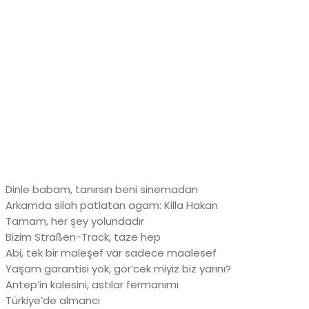
Dinle babam, tanırsın beni sinemadan
Arkamda silah patlatan agam: Killa Hakan
Tamam, her şey yolundadır
Bizim Straßen-Track, taze hep
Abi, tek bir maleşef var sadece maalesef
Yaşam garantisi yok, gör’cek miyiz biz yarını?
Antep’in kalesini, astılar fermanımı
Türkiye’de almancı